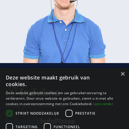
×
Deze website maakt gebruik van
cookies.
Sub
Deze website gebruikt cookies om uw gebruikerservaring te
Btw
verbeteren. Door onze website te gebruiken, stemt u in met alle
Ver
cookies in overeenstemming met ons Cookiebeleid.
Lees verder
Induline BV, BTW BE1038.092.614
STRIKT NOODZAKELIJK
PRESTATIE
To
TARGETING
FUNCTIONEEL