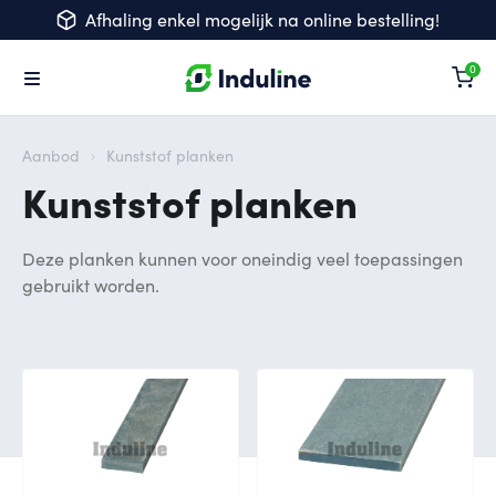
Afhaling enkel mogelijk na online bestelling!
Wi
Aanbod
Kunststof planken
Kunststof planken
Deze planken kunnen voor oneindig veel toepassingen
gebruikt worden.
lat