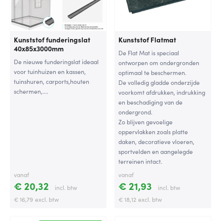
Kunststof funderingslat
Kunststof Flatmat
40x85x3000mm
De Flat Mat is speciaal
De nieuwe funderingslat ideaal
ontworpen om ondergronden
voor tuinhuizen en kassen,
optimaal te beschermen.
tuinshuren, carports,houten
De volledig gladde onderzijde
schermen,....
voorkomt afdrukken, indrukking
en beschadiging van de
ondergrond.
Zo blijven gevoelige
oppervlakken zoals platte
daken, decoratieve vloeren,
sportvelden en aangelegde
terreinen intact.
vanaf
vanaf
€ 20,32
€ 21,93
incl. btw
incl. btw
€ 16,79
excl. btw
€ 18,12
excl. btw