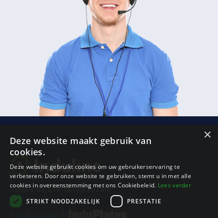
×
Deze website maakt gebruik van
cookies.
Sub
Deze website gebruikt cookies om uw gebruikerservaring te
Btw
verbeteren. Door onze website te gebruiken, stemt u in met alle
Ver
cookies in overeenstemming met ons Cookiebeleid.
Lees verder
Induline BV, BTW BE1038.092.614
STRIKT NOODZAKELIJK
PRESTATIE
To