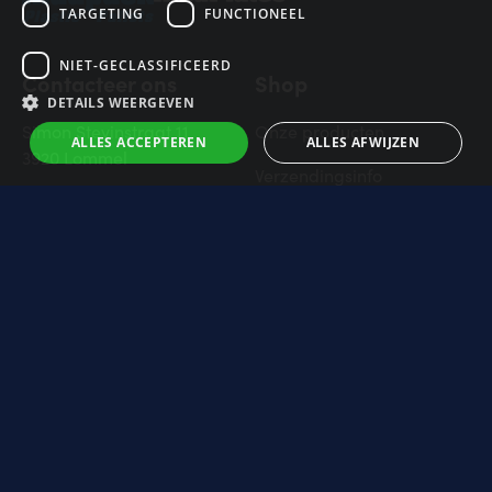
TARGETING
FUNCTIONEEL
NIET-GECLASSIFICEERD
Contacteer ons
Shop
DETAILS WEERGEVEN
Simon Stevinstraat 11
Onze producten
ALLES ACCEPTEREN
ALLES AFWIJZEN
3920 Lommel
Verzendingsinfo
011 34 02 15
Veilig betalen
info@induline.be
Retourbeleid
Veelgestelde vragen
Neem contact op
Prijzen
Toon prijzen incl btw